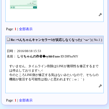
Page:
1
|
全部表示
Re: ぺんちゃんキャンセラー3が反応しなくなった( ´･ω･`)
( No.1 )
日時： 2016/08/18 15:53
名前：
しりちゃんの作者◆eyhfrI/azo
ID:DfFhaNlY
すいません、タイムライン削除はLINEが脆弱性を修正するまで
は停止しております>_<
今のところLINE側が修正する気はないみたいなので、そちらの
機能が復活する可能性は低いと思われます(´；ω；｀)
Page:
1
|
全部表示