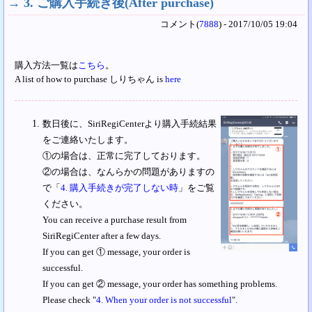
→
3. ご購入手続き後(After purchase)
コメント(
7888
) - 2017/10/05 19:04
購入方法一覧は
こちら
。
A list of how to purchase しりちゃん is
here
数日後に、SiriRegiCenterより購入手続結果
をご連絡いたします。
①の場合は、正常に完了しております。
②の場合は、なんらかの問題がありますの
で「
4. 購入手続きが完了しない時
」をご覧
ください。
You can receive a purchase result from
SiriRegiCenter after a few days.
If you can get ① message, your order is
successful.
If you can get ② message, your order has something problems.
Please check "
4. When your order is not successful
".