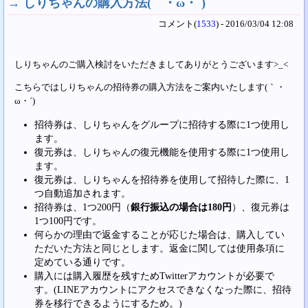
→
しりちゃんの購入方法(｀・ω・´)
コメント(
1533
) - 2016/03/04 12:08
しりちゃんのご購入検討をいただきましてありがとうございます>_<
こちらではしりちゃんの招待券の購入方法をご案内いたします(｀・
ω・´)
招待券は、しりちゃんをグループに招待する際に1つ使用し
ます。
復元券は、しりちゃんの復元機能を使用する際に1つ使用し
ます。
復元券は、しりちゃんを招待券を使用して招待した際に、1
つ自動追加されます。
招待券は、1つ200円（
銀行振込の場合は180円
）、復元券は
1つ100円です。
何らかの理由で返金することが応じた場合は、購入してい
ただいた方法と同じとします。返金に関しては使用条項に
定めている通りです。
購入には購入履歴を残すためTwitterアカウントが必要で
す。(LINEアカウントにアクセスできなくなった際に、招待
券を移行できるようにするため。)