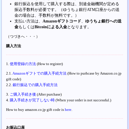
銀行振込を使用して購入する際は、別途金融機関が定める
振込手数料が必要です。（ゆうちょ銀行ATM口座からの送
金の場合は、手数料が無料です。）
支払い方法は、
Amazonギフトコード
、
ゆうちょ銀行への送
金
もしくは
Bitcoinによる入金
となります。
（つづきへ・・・）
購入方法
1.
使用登録の方法
(How to register)
2.1.
Amazonギフトでの購入手続方法
(How to purhcase by Amazon.co.jp
gift code)
2.2.
銀行振込での購入手続方法
3.
ご購入手続き後
(After purchase)
4.
購入手続きが完了しない時
(When your order is not successful.)
How to buy amazon.co.jp gift code is
here
.
お振込口座