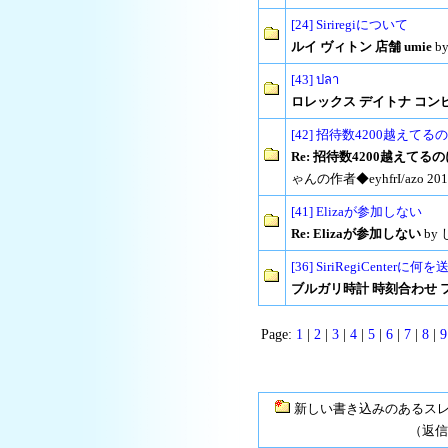
[24] Siriregiについて
ルイ ヴィトン 店舗 umie
by
[43] ปลา
ロレックス デイトナ コン
[42] 招待数4200越え
Re: 招待数4200越え
ゃんの作者◆eyhfrI/azo 2016/
[41] Elizaが参加しない
Re: Elizaが参加しない
by 
[36] SiriRegiCent
ブルガリ時計 時刻合わせ 
Page:
1
|
2
|
3
|
4
|
5
|
6
|
7
|
8
|
9
新しい書き込みのあるス
（返信