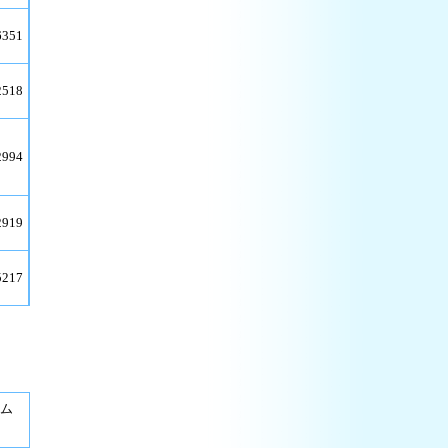
6351
2518
2994
2919
5217
ム