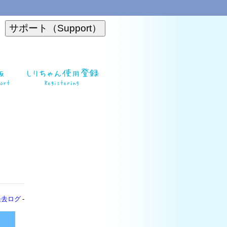
過去ログ
-