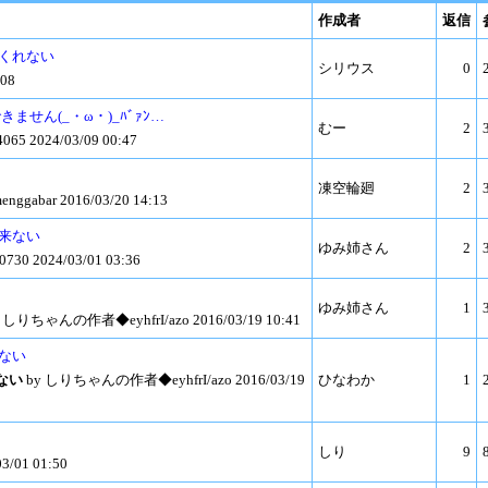
作成者
返信
てくれない
シリウス
0
08
が追加できません(_・ω・)_ﾊﾞｧﾝ…
むー
2
4065 2024/03/09 00:47
凍空輪廻
2
enggabar 2016/03/20 14:13
出来ない
ゆみ姉さん
2
0730 2024/03/01 03:36
ゆみ姉さん
1
 しりちゃんの作者◆eyhfrI/azo 2016/03/19 10:41
しない
ない
by しりちゃんの作者◆eyhfrI/azo 2016/03/19
ひなわか
1
しり
9
3/01 01:50