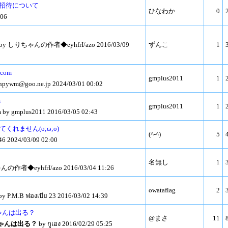
再招待について
ひなわか
0
06
by しりちゃんの作者◆eyhfrI/azo 2016/03/09
ずんこ
1
.com
gmplus2011
1
hpywm@goo.ne.jp
2024/03/01 00:02
m
gmplus2011
1
m
by gmplus2011 2016/03/05 02:43
てくれません(o;ω;o)
(^-^)
5
46 2024/03/09 02:00
名無し
1
作者◆eyhfrI/azo 2016/03/04 11:26
owataflag
2
by P.M.B ฟองเบีย 23 2016/03/02 14:39
ちゃんは出る？
@まさ
11
ちゃんは出る？
by กูเอง 2016/02/29 05:25