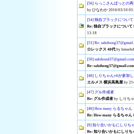
[56] らっこさんぼっとの
by ひなわか 2016/03/10 03:
[54] 独自ブラックについて
Re: 独自ブラックについて
13:18
[51] Re:
sakthong37@gmail
ロレックス 40代
by
hmsehr
[50]
sakthond37@gmail.co
Re:
sakthong37@gmail.co
[48] しりちゃんv6が参加し
エルメス 横浜高島屋
by 21
[47] グル作成者
Re: グル作成者
by しりちゃんの
[46] How many らるちゃん
Re: How many らるちゃん
[9] 知り合いかもにしり
Re: 知り合いかもにしり