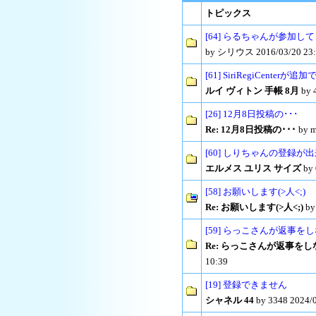
トピックス
[64] らるちゃんが参加し
by シリウス 2016/03/20 23:
[61] SiriRegiCenter
ルイ ヴィトン 手帳 8月
by 
[26] 12月8日投稿の･･･
Re: 12月8日投稿の･･･
by m
[60] しりちゃんの登録が
エルメス ユリス サイズ
by 
[58] お願いします(>人<;)
Re: お願いします(>人<;)
by
[59] らっこさんが返事を
Re: らっこさんが返事をし
10:39
[19] 登録できません
シャネル 44
by 3348 2024/0