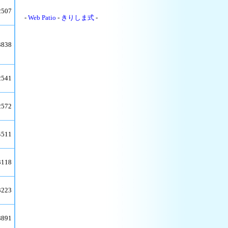
2507
-
Web Patio
-
きりしま式
-
3838
2541
2572
4511
3118
3223
8891