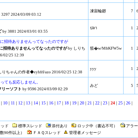
凍宙輪廻
7
 3297 2024/03/09 03:12
ปลา
1
ビ
by 3881 2024/03/01 03:55
てるのに招待ありませんってなったのですが
てるのに招待ありませんってなったのですが
by しりち
笳�w/MfrKFW5w
1
02/25 12:39
yyy
1
しりちゃんの作者◆eyhfrI/azo 2016/02/25 12:38
erに何を送っても反応しません。
みど
5
フリーソフト
by 9596 2024/03/09 02:29
|
10
|
11
|
12
|
13
|
14
|
15
|
16
|
17
|
18
|
19
|
20
|
21
|
22
|
23
|
24
|
25
|
26
|
レッド
標準スレッド
添付あり
ロック中（書込不可）
アラー
数90件以上）
ＦＡＱスレッド
管理者メッセージ