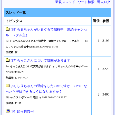
-
新規スレッド
-
ワード検索
-
過去ログ
-
スレッド一覧
トピックス
返信
参照
[38] らるちゃんがいるぐるで招待中 連続キャンセ
ル （グル主）
1
3193
Re: らるちゃんがいるぐるで招待中 連続キャンセル （グル主）
by
しりちゃんの作者◆eyhfrI/azo 2016/02/20 01:45
作成者:
猫
[37] らっこさんについて質問があります
Re: らっこさんについて質問があります
by しりちゃんの作者◆eyhfrI/azo
1
3220
2016/02/19 05:23
作成者:
ロックオン
[35] しりちゃんの登録をしたいのですが、いつにな
ったら登録できるようになりますか？
2
3465
ロレックス レディース 時計
by 0958 2024/02/29 22:57
作成者:
11111
[30] 如何購買v4