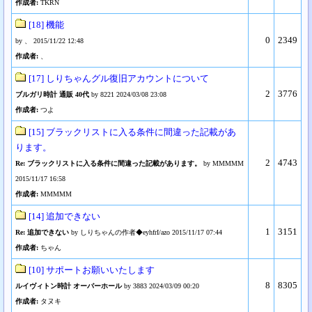
作成者:
TKRN
[18] 機能
0
2349
by 、 2015/11/22 12:48
作成者:
、
[17] しりちゃんグル復旧アカウントについて
2
3776
ブルガリ時計 通販 40代
by 8221 2024/03/08 23:08
作成者:
つよ
[15] ブラックリストに入る条件に間違った記載があ
ります。
2
4743
Re: ブラックリストに入る条件に間違った記載があります。
by MMMMM
2015/11/17 16:58
作成者:
MMMMM
[14] 追加できない
1
3151
Re: 追加できない
by しりちゃんの作者◆eyhfrI/azo 2015/11/17 07:44
作成者:
ちゃん
[10] サポートお願いいたします
8
8305
ルイヴィトン時計 オーバーホール
by 3883 2024/03/09 00:20
作成者:
タヌキ