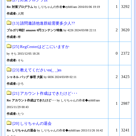
1
3292
Re: 対策プログラム
by しりちゃんの作者◆eyhfrI/azo 2016/01/06 19:19
作成者:
人間
[13] 請問邀請他進群組需要多少人??
2
3620
ブルガリ時計 amazon 0円コンテンツ特集
by 4226 2024/03/08 22:11
作成者:
樺
[25] RegCenterはどこにいますか
0
2372
by そら 2015/12/05 18:26
作成者:
そら
[23] 教えてくださいm(_ _)m
2
3425
シャネル バッグ 修理 大阪
by 6836 2024/03/09 02:11
作成者:
ひろ
[21] アカウント作成はできたけど･･･
Re: アカウント作成はできたけど･･･
by しりちゃんの作者◆eyhfrI/azo
1
2987
2015/11/29 00:43
作成者:
たつ
[20] しりちゃんの退会
1
3241
Re: しりちゃんの退会
by しりちゃんの作者◆eyhfrI/azo 2015/11/26 16:42