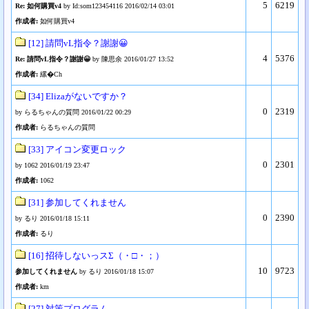
5
6219
Re: 如何購買v4
by Id:som123454116 2016/02/14 03:01
作成者:
如何購買v4
[12] 請問vL指令？謝謝😀
4
5376
Re: 請問vL指令？謝謝😀
by 陳思余 2016/01/27 13:52
作成者:
縲�Ch
[34] Elizaがないですか？
0
2319
by らるちゃんの質問 2016/01/22 00:29
作成者:
らるちゃんの質問
[33] アイコン変更ロック
0
2301
by 1062 2016/01/19 23:47
作成者:
1062
[31] 参加してくれません
0
2390
by るり 2016/01/18 15:11
作成者:
るり
[16] 招待しないっスΣ（・□・；）
10
9723
参加してくれません
by るり 2016/01/18 15:07
作成者:
km
[27] 対策プログラム