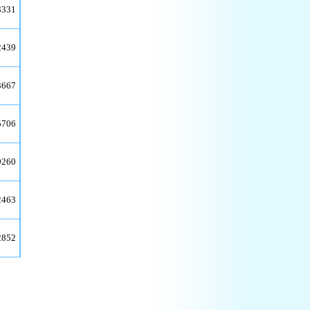
3331
2439
3667
5706
9260
2463
2852