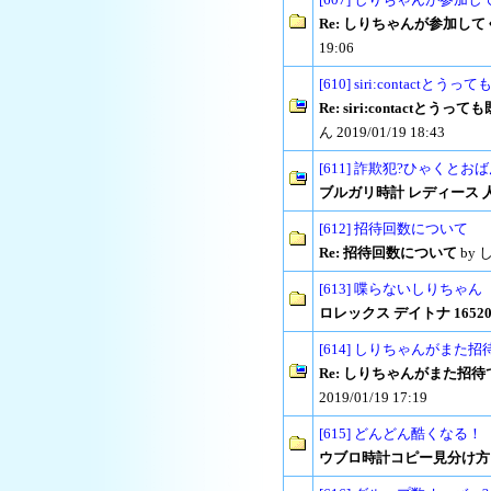
Re: しりちゃんが参加し
19:06
[610] siri:contac
Re: siri:contactと
ん 2019/01/19 18:43
[611] 詐欺犯?ひゃくとおば
ブルガリ時計 レディース 人気 
[612] 招待回数について
Re: 招待回数について
by 
[613] 喋らないしりちゃん
ロレックス デイトナ 16520
[614] しりちゃんがまた
Re: しりちゃんがまた招
2019/01/19 17:19
[615] どんどん酷くなる！
ウブロ時計コピー見分け方