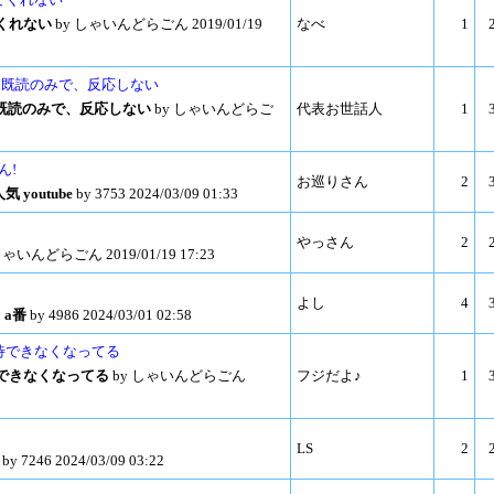
てくれない
by しゃいんどらごん 2019/01/19
なべ
1
tとうっても既読のみで、反応しない
うっても既読のみで、反応しない
by しゃいんどらご
代表お世話人
1
ん!
お巡りさん
2
youtube
by 3753 2024/03/09 01:33
やっさん
2
しゃいんどらごん 2019/01/19 17:23
よし
4
 a番
by 4986 2024/03/01 02:58
招待できなくなってる
待できなくなってる
by しゃいんどらごん
フジだよ♪
1
LS
2
by 7246 2024/03/09 03:22