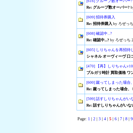
[616] グループ数オーバー?
Re: グループ数オーバー?
b
[609] 招待券購入
Re: 招待券購入
by ろぜっち 2
[608] 確認中...?
Re: 確認中...?
by ろぜっち 201
[605] しりちゃんを再
シャネル オーヴィーヴ 口
[470] 【再】しりちゃんv
ブルガリ時計 買取価格 ワ
[600] 蹴ってしまった場合
Re: 蹴ってしまった場合、
[599] 話すしりちゃんがい
Re: 話すしりちゃんがいな
Page:
1
|
2
|
3
|
4
|
5
|
6
|
7
|
8
|
9