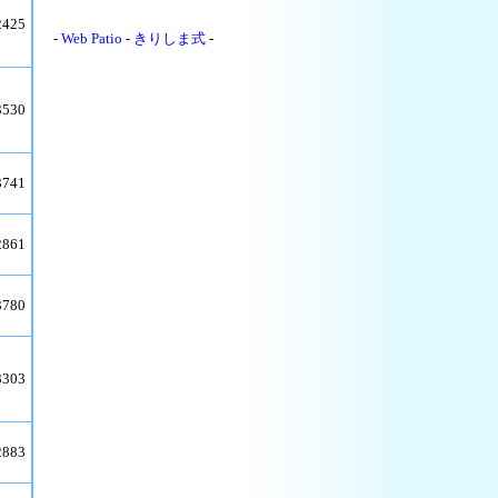
2425
-
Web Patio
-
きりしま式
-
3530
3741
2861
3780
3303
2883