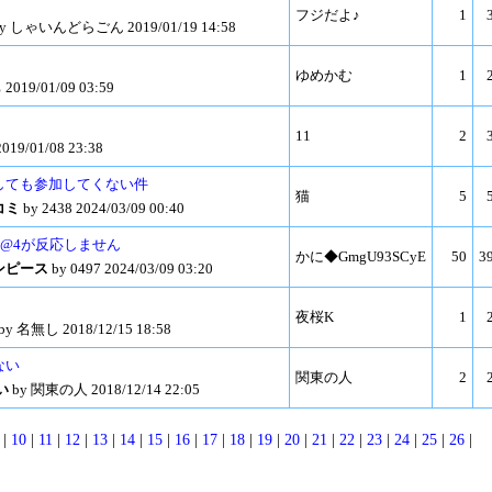
フジだよ♪
1
y しゃいんどらごん 2019/01/19 14:58
ゆめかむ
1
019/01/09 03:59
11
2
9/01/08 23:38
招待しても参加してくない件
猫
5
コミ
by 2438 2024/03/09 00:40
10@4が反応しません
かに◆GmgU93SCyE
50
3
ンピース
by 0497 2024/03/09 03:20
、
夜桜K
1
by 名無し 2018/12/15 18:58
ない
関東の人
2
い
by 関東の人 2018/12/14 22:05
|
10
|
11
|
12
|
13
|
14
|
15
|
16
|
17
|
18
|
19
|
20
|
21
|
22
|
23
|
24
|
25
|
26
|