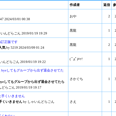
作成者
返信
おや
2
47 2024/03/01 00:38
黒龍
1
いんどらごん 2019/01/19 19:29
1の訂正版です
黒龍
2
人気
by 5219 2024/03/09 01:24
( ﾟдﾟ)ﾊｯ!
1
んどらごん 2019/01/19 19:22
なくbyeしてもグループから出ず退会させてた
さかぐち
1
くbyeしてもグループから出ず退会させてたら
らごん 2019/01/19 19:17
が上手くいきません
上手くいきません
by しゃいんどらごん
さえ
1
してくれない