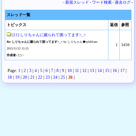
-
新規スレッド
-
ワード検索
-
過去ログ
-
スレッド一覧
トピックス
返信
参照
[11] しりちゃんに蹴られて困ってます>_<
Re: しりちゃんに蹴られて困ってます>_<
by しりちゃん◆eyhfrI/azo
1
3458
2015/11/12 15:15
作成者:
だい
Page:
1
|
2
|
3
|
4
|
5
|
6
|
7
|
8
|
9
|
10
|
11
|
12
|
13
|
14
|
15
|
16
|
17
|
18
|
19
|
20
|
21
|
22
|
23
|
24
|
25
|
26
|